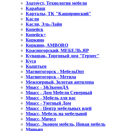
Златоуст, Технология мебели
Карабаш
Карталы, ТК "Каширинский"
Касли
Касли, Эль-Лайн
Копейск
Копейск+
Коркино
Коркино, AMBORO
Красногорский, МЕБЕЛЬ.ЯР
Кунашак, Торговый дом "Гермес"
Куса
Кыштым
Магнитогорск - МебельОпт
Магнитогорск - Метида
Межозерный, Золотая антилопа
Миасс - 3&3комоДА
Миасс - Дом Мебели Северный
Миасс - Мебель для вас
Миасс - Уютный Дом
Миасс - Центр мебельных идей
Миасс, Мебель на мебельной
Миасс, Мичел
Миасс, Эконом мебель, Новая мебель
Миньяр