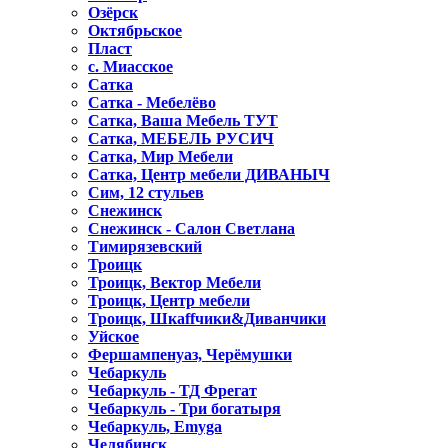
Озёрск
Октябрьское
Пласт
с. Миасское
Сатка
Сатка - Мебелёво
Сатка, Ваша Мебель ТУТ
Сатка, МЕБЕЛЬ РУСИЧ
Сатка, Мир Мебели
Сатка, Центр мебели ДИВАНЫЧ
Сим, 12 стульев
Снежинск
Снежинск - Салон Светлана
Тимирязевский
Троицк
Троицк, Вектор Мебели
Троицк, Центр мебели
Троицк, Шкаffчики&Диванчики
Уйское
Фершампенуаз, Черёмушки
Чебаркуль
Чебаркуль - ТД Фрегат
Чебаркуль - Три богатыря
Чебаркуль, Emyga
Челябинск